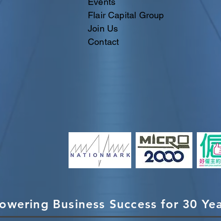
Events
Flair Capital Group
Join Us
Contact
owering Business Success for 30 Ye