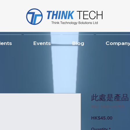
ients
Events
Blog
Company
此處是產品
SKU: 126351351935
Price
HK$45.00
Quantity
*