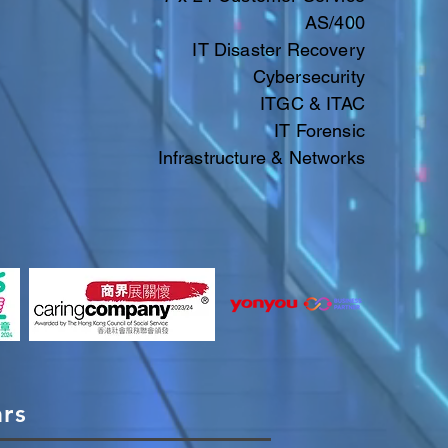
AS/400
IT Disaster Recovery
Cybersecurity
ITGC & ITAC​​
IT
Forensic
Infrastructure & Networks
ars