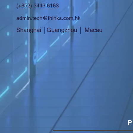
(+852) 3443 6163
admin.tech@thinks.com.hk
Shanghai │Guangzhou │ Macau
P