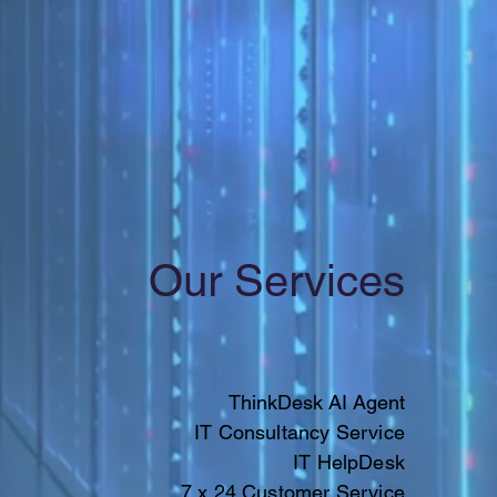
Our Services
ThinkDesk AI Agent
IT Consultancy Service
IT HelpDesk
7 x 24 Customer Service