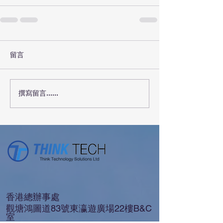
留言
撰寫留言......
香港總辦事處
觀塘鴻圖道83號東瀛遊廣場22樓B&C
室