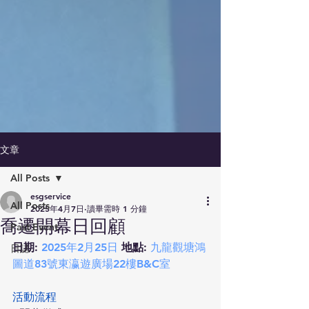
文章
All Posts
esgservice
All Posts
2025年4月7日
讀畢需時 1 分鐘
喬遷開幕日回顧
Past Event
日期
: 
2025年2月25日
地點
: 
九龍觀塘鴻
日誌
圖道83號東瀛遊廣場22樓B&C室
活動流程 