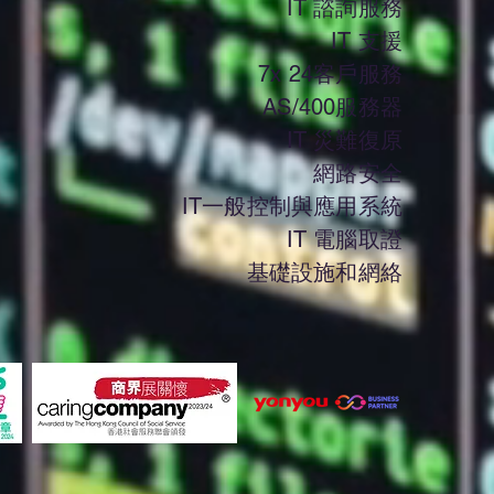
IT 諮詢服務
IT 支援
7x 24客戶服務
AS/400服務器
IT 災難復原
網路安全
IT一般控制與應用系統
IT 電腦取證
基礎設施和網絡