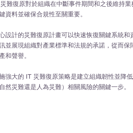
T 災難復原對於組織在中斷事件期間和之後維持
鍵資料並確保合規性至關重要。
心設計的災難復原計畫可以快速恢復關鍵系統和
訊並展現組織對產業標準和法規的承諾，從而保
產和聲譽。
施強大的 IT 災難復原策略是建立組織韌性並降
自然災難還是人為災難）相關風險的關鍵一步。