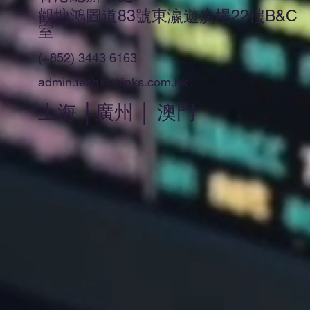
觀塘鴻圖道83號東瀛遊廣場22樓B&C
室
(+852) 3443 6163
admin.tech@thinks.com.hk
上海 │廣州 │ 澳門