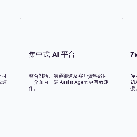
集中式 AI 平台
7
於同
整合對話、溝通渠道及客戶資料於同
你
有效運
一介面內，讓 Assist Agent 更有效運
題
作。
援