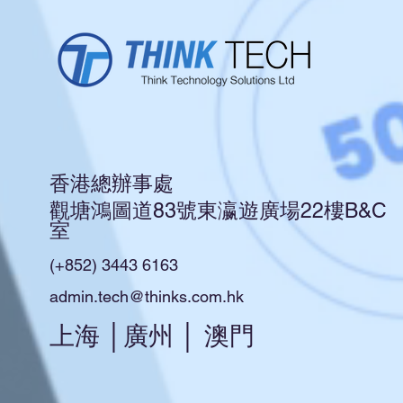
香港總辦事處
觀塘鴻圖道83號東瀛遊廣場22樓B&C
室
(+852) 3443 6163
admin.tech@thinks.com.hk
上海 │廣州 │ 澳門