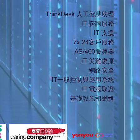
ThinkDesk 人工智慧助理
IT 諮詢服務
IT 支援
7x 24客戶服務
AS/400服務器
IT 災難復原
網路安全
IT一般控制與應用系統
IT 電腦取證
基礎設施和網絡