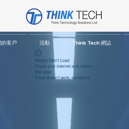
們的客戶
活動
Think Tech 網誌
Widget Didn’t Load
Check your internet and refresh
this page.
If that doesn’t work, contact us.