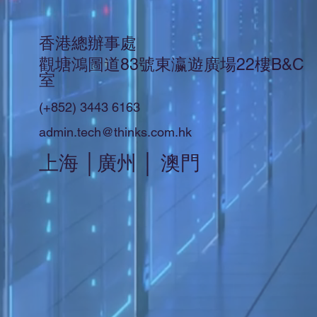
香港總辦事處
觀塘鴻圖道83號東瀛遊廣場22樓B&C
室
(+852) 3443 6163
admin.tech@thinks.com.hk
上海 │廣州 │ 澳門