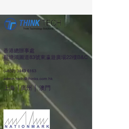
香港總辦事處
觀塘鴻圖道83號東瀛遊廣場22樓B&C
室
(+852)
3443 6163
admin.tech@thinks.com.hk
上海 │廣州 │ 澳門