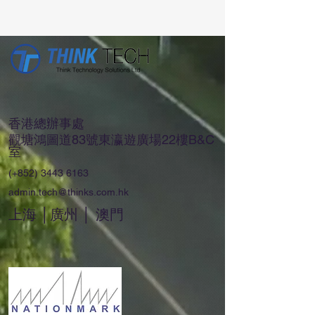
香港總辦事處
觀塘鴻圖道83號東瀛遊廣場22樓B&C
室
(+852)
3443 6163
admin.tech@thinks.com.hk
上海 │廣州 │ 澳門