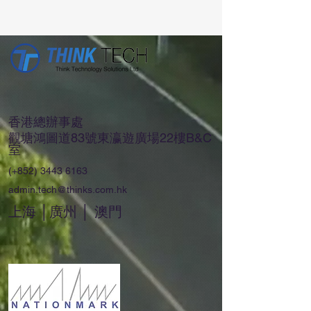
香港總辦事處
觀塘鴻圖道83號東瀛遊廣場22樓B&C
室
(+852)
3443 6163
admin.tech@thinks.com.hk
上海 │廣州 │ 澳門