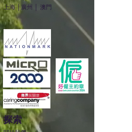
上海 │廣州 │ 澳門
探索