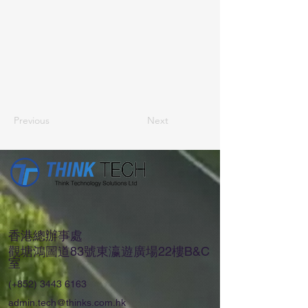
Previous
Next
香港總辦事處
觀塘鴻圖道83號東瀛遊廣場22樓B&C
室
(+852)
3443 6163
admin.tech@thinks.com.hk