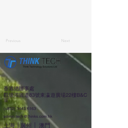
Previous
Next
香港總辦事處
觀塘鴻圖道83號東瀛遊廣場22樓B&C
室
(+852)
3443 6163
admin.tech@thinks.com.hk
上海 │廣州 │ 澳門