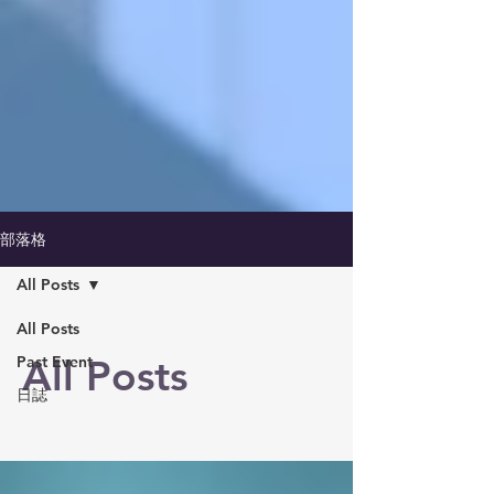
部落格
All Posts
All Posts
All Posts
Past Event
日誌